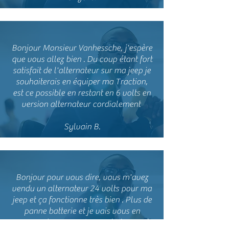
Bonjour Monsieur Vanhessche, j'espère
que vous allez bien . Du coup étant fort
satisfait de l'alternateur sur ma jeep je
souhaiterais en équiper ma Traction,
est ce possible en restant en 6 volts en
version alternateur cordialement
Sylvain B.
Bonjour pour vous dire, vous m'avez
vendu un alternateur 24 volts pour ma
jeep et ça fonctionne très bien . Plus de
panne batterie et je vais vous en
commander un en 12v prochainement .