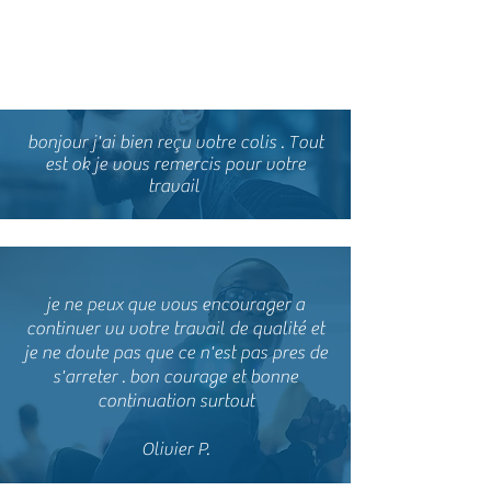
Satisfait ou remboursé . Si, malgré toute
l'attention portée à l'élaboration de nos
produits, vous n'étiez pas satisfait nous
procéderions à l'échange ou au
remboursement .
bonjour j'ai bien reçu votre colis . Tout
est ok je vous remercis pour votre
travail
je ne peux que vous encourager a
continuer vu votre travail de qualité et
je ne doute pas que ce n'est pas pres de
s'arreter . bon courage et bonne
continuation surtout
Olivier P.