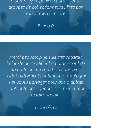
m'autorisez je peux en parler sur les
groupes de collectionneurs . Très bon
travail merci encore .
Bruno P.
merci beaucoup je suis très satisfait,
j'ai juste du modifier l'emplacement de
la patte de tension de la courroie .
J'étais tellement content du produit que
j'ai voulu partager pour que d'autres
sautent le pas . quand c'est bien il faut
le faire savoir .
François C.