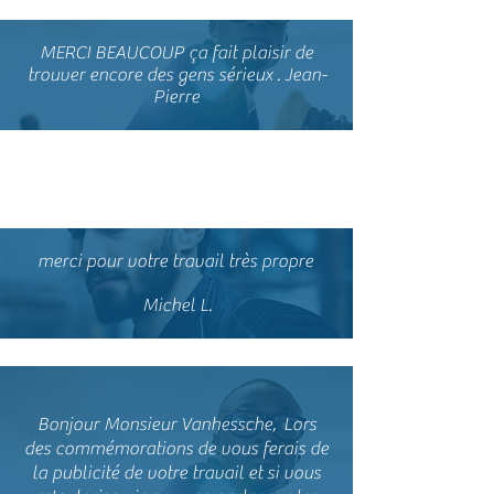
MERCI BEAUCOUP ça fait plaisir de
trouver encore des gens sérieux . Jean-
Pierre
bonjour, je l'ai installé ce matin il
fonctionne parfaitement
merci pour votre travail très propre
Michel L.
Bonjour Monsieur Vanhessche,
Lors
des commémorations de vous ferais de
la publicité de votre travail et si vous