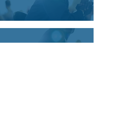
11/05/22
je ne peux que vous encourager a
continuer vu votre travail de qualité et
je ne doute pas que ce n'est pas pres de
s'arreter . bon courage et bonne
continuation surtout
Olivier P.
Bonnes fêtes de fin d'année et je vous
faire de la pub sur facebook sur les
groupes