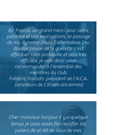
Sébastien J.
Bjr Pascal, un grand merci pour votre
patience et vos explications, le passage
de ma dynamo 24v a l'alternateur 24v
double poulie de le goélette c'est
effectuer sans problème et cela très
efficace. je vais donc vous
recommander a l'ensemble des
membres du club.
Frédéric Paradis président de l'A.C.A.
(amateurs de Citroën anciennes)
Cher monsieur bonjour il y a quelque
temps je vous avais fait rectifier les
paliers AV et AR de deux de mes