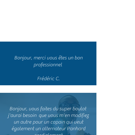
Bonjour, je viens de recevoir votre
ampoule, je vous remercie 1000 fois
c'est rare un S.A.V aussi performant .
cordialement
Lyonel C.
Bonjour, merci vous êtes un bon
professionnel
Frédéric C.
Bonjour, vous faites du super boulot
j'aurai besoin que vous m'en modifiez
un autre pour un copain qui veut
également un alternateur Panhard